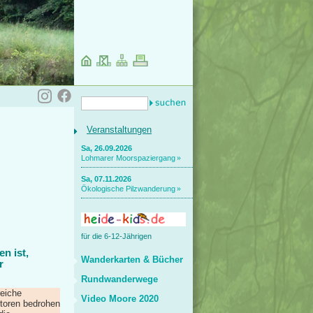
Veranstaltungen
Sa, 26.09.2026
Lohmarer Moorspaziergang
Sa, 07.11.2026
Ökologische Pilzwanderung
für die 6-12-Jährigen
n ist,
Wanderkarten & Bücher
r
Rundwanderwege
reiche
Video Moore 2020
toren bedrohen