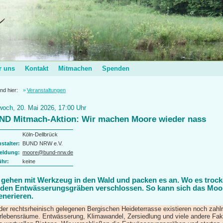
r uns
Kontakt
Mitmachen
Spenden
ind hier:
Veranstaltungen
woch, 20. Mai 2026, 17:00 Uhr
ND Mitmach-Aktion: Wir machen Moore wieder nass
Köln-Dellbrück
stalter:
BUND NRW e.V.
eldung:
moore@bund-nrw.de
hr:
keine
 gehen mit Werkzeug in den Wald und packen es an. Wo es trocke
den Entwässerungsgräben verschlossen. So kann sich das Moo
enerieren.
der rechtsrheinisch gelegenen Bergischen Heideterrasse existieren noch zahl
lebensräume. Entwässerung, Klimawandel, Zersiedlung und viele andere Fak