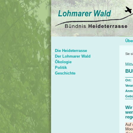
Übe
Die Heideterrasse
Sie s
Der Lohmarer Wald
Ökologie
Mitt
Politik
BU
Geschichte
Ort:
Veran
Anm
Gebü
Wir
wer
reg
Auf 
Moor