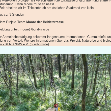
e wertvollen Biotope. Wir verschließen die Entwässerungsgräben und starten 
turierung. Denn Moore müssen nass!
Zeit arbeiten wir im Thielenbruch am östlichen Stadtrand von Köln.
r: ca. 3 Stunden
 dem Projekt-Team
Moore der Heideterrasse
eldung unter: moore@bund-nrw.de
er Anmeldebestätigung bekommt ihr genauere Informationen. Gummistiefel un
dung von Vorteil. Weitere Informationen über das Projekt:
Naturerbe und biolog
en - BUND NRW e.V. (bund-nrw.de)