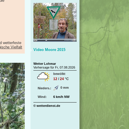
die
d wetterfeste
ische Vielfalt
Video Moore 2015
Wetter Lohmar
Vorhersage für Fr, 07.08.2026
bewölkt
12
/
24
°C
0 mm
Nieders.:
Wind:
6 km/h NW
© wetterdienst.de