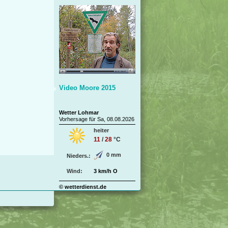
Video Moore 2015
Wetter Lohmar
Vorhersage für Sa, 08.08.2026
heiter
11
/
28
°C
0 mm
Nieders.:
Wind:
3 km/h O
© wetterdienst.de