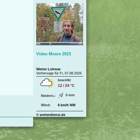
Video Moore 2015
Wetter Lohmar
Vorhersage für Fr, 07.08.2026
bewölkt
12
/
24
°C
0 mm
Nieders.:
Wind:
6 km/h NW
© wetterdienst.de