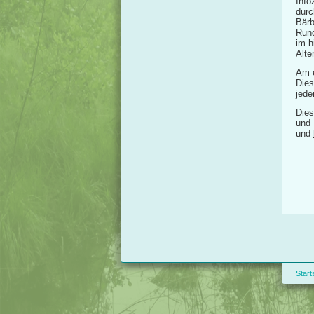
Info
durc
Bärb
Rund
im h
Alte
Am e
Dies
jede
Dies
und 
und
Start