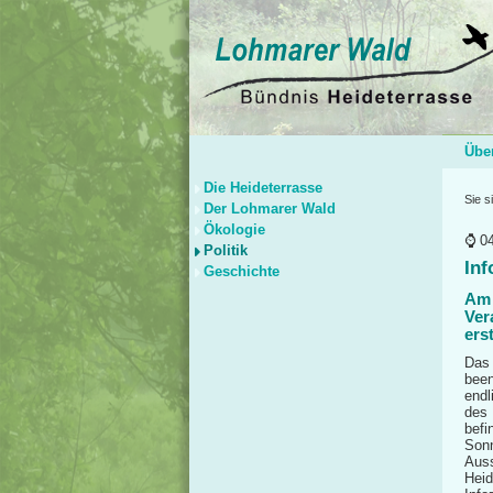
Übe
Die Heideterrasse
Sie s
Der Lohmarer Wald
Ökologie
0
Politik
Inf
Geschichte
Am 
Ver
ers
Das 
been
endl
des 
befi
Sonn
Auss
Heid