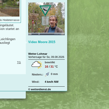
is Heideterrasse
ingeläutet.
ion startet an
Leichlingen
Video Moore 2015
usliegt
Wetter Lohmar
Vorhersage für So, 09.08.2026
TG
bewölkt
16
/
31
°C
0 mm
Nieders.:
Wind:
4 km/h NW
© wetterdienst.de