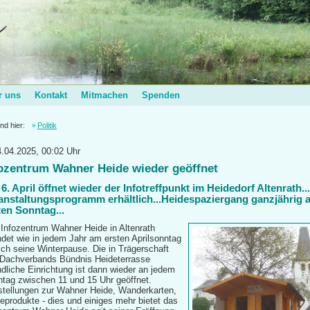
r uns
Kontakt
Mitmachen
Spenden
ind hier:
Politik
4.04.2025, 00:02 Uhr
ozentrum Wahner Heide wieder geöffnet
6. April öffnet wieder der Infotreffpunkt im Heidedorf Altenrath.
anstaltungsprogramm erhältlich...Heidespaziergang ganzjährig 
ten Sonntag...
Infozentrum Wahner Heide in Altenrath
det wie in jedem Jahr am ersten Aprilsonntag
ich seine Winterpause. Die in Trägerschaft
Dachverbands Bündnis Heideterrasse
ndliche Einrichtung ist dann wieder an jedem
tag zwischen 11 und 15 Uhr geöffnet.
tellungen zur Wahner Heide, Wanderkarten,
eprodukte - dies und einiges mehr bietet das