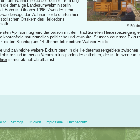
zentrum Wahner Heide seit seiner Eröffnung
h die damalige Landesumweltministerin
el Höhn im Oktober 1996. Zwei der zehn
wanderwege der Wahner Heide starten hier
istorischen Ortskern des Heidedorfs
nrath.
© Bündn
rsten Aprilsonntag wird die Saison mit dem traditionellen Heidespaziergang e
e kostenfreie naturkundlich-politische und etwa drei Stunden dauernde Exkurs
m ersten Sonntag um 14 Uhr am Infozentrum Wahner Heide.
e und zahlreiche weitere Exkursionen in die Heideterrassengebiete zwischen 
Lohmar sind im neuen Veranstaltungskalender enthalten, der im Infozentrum a
hier
immer aktuell abrufbar ist.
seite
Sitemap
Drucken
Impressum
Datenschutz